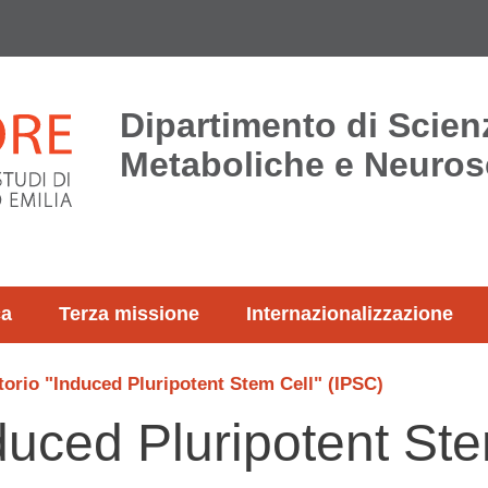
Dipartimento di Scie
Metaboliche e Neuros
ca
Terza missione
Internazionalizzazione
torio "Induced Pluripotent Stem Cell" (IPSC)
duced Pluripotent St