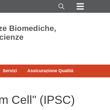
Cerca
nze Biomediche,
cienze
Servizi
Assicurazione Qualità
em Cell" (IPSC)